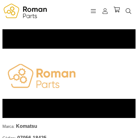
REGISTRO
INICIAR SESIÓN
WISHLIST
(0)
Komatsu
Marca:
07056-18425