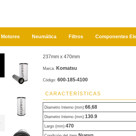
Motores
Neumática
Filtros
Componentes Ele
237mm x 470mm
Komatsu
Marca:
600-185-4100
Código:
CARACTERÍSTICAS
66,68
Diametro Interno (mm):
130.9
Diametro Interno (mm):
470
Largo (mm):
Nuevo
Condición del ítem: