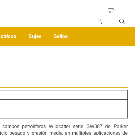
ctricos
Bujes
Sellos
REGISTRO
INICIAR SESIÓN
 campos petrolíferos Wildcatter serie SW387 de Parker
vicio pesado y presión media en múltiples aplicaciones de