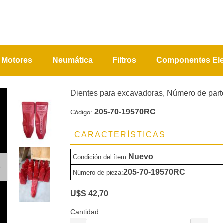
Motores
Neumática
Filtros
Componentes Ele
Dientes para excavadoras, Número de pa
205-70-19570RC
Código:
CARACTERÍSTICAS
Nuevo
Condición del ítem:
205-70-19570RC
Número de pieza:
U$S 42,70
Cantidad: