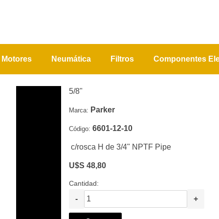
Motores
Neumática
Filtros
Componentes Ele
5/8"
Parker
Marca:
6601-12-10
Código:
c/rosca H de 3/4" NPTF Pipe
U$S 48,80
Cantidad:
-
+