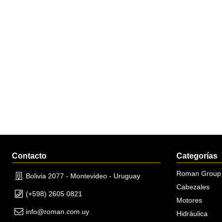
Contacto
Categorías
Roman Group
Bolivia 2077 - Montevideo - Uruguay
Cabezales
(+598) 2605 0821
Motores
info@roman.com.uy
Hidráulica